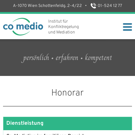
A-1070 Wien Schottenfeldg. 2-4/22
•
01-524 12 77
Institut für
Konfliktregelung
und Mediation
persönlich • erfahren • kompetent
Honorar
Dienstleistung