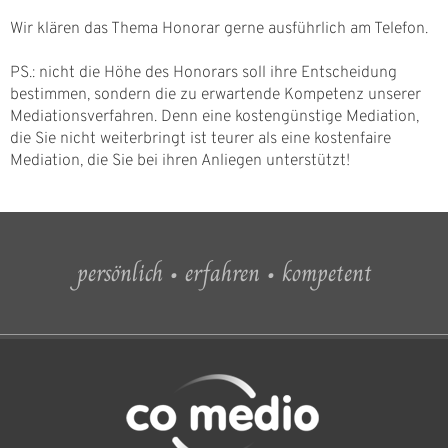
Wir klären das Thema Honorar gerne ausführlich am Telefon.
PS.: nicht die Höhe des Honorars soll ihre Entscheidung
bestimmen, sondern die zu erwartende Kompetenz unserer
Mediationsverfahren. Denn eine kostengünstige Mediation,
die Sie nicht weiterbringt ist teurer als eine kostenfaire
Mediation, die Sie bei ihren Anliegen unterstützt!
persönlich • erfahren • kompetent
Themen
Aufgaben/Ziele
FAQ/Feedback
Honorar
Links
Team
Kontakt