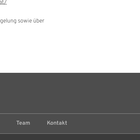
at/
egelung sowie über
Team
Kontakt