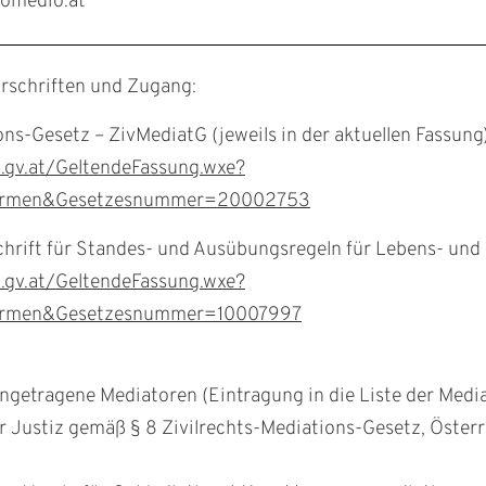
comedio.at
schriften und Zugang:
ons-Gesetz – ZivMediatG (jeweils in der aktuellen Fassung)
a.gv.at/GeltendeFassung.wxe?
ormen&Gesetzesnummer=20002753
chrift für Standes- und Ausübungsregeln für Lebens- und
a.gv.at/GeltendeFassung.wxe?
ormen&Gesetzesnummer=10007997
ngetragene Mediatoren (Eintragung in die Liste der Medi
 Justiz gemäß § 8 Zivilrechts-Mediations-Gesetz, Österr