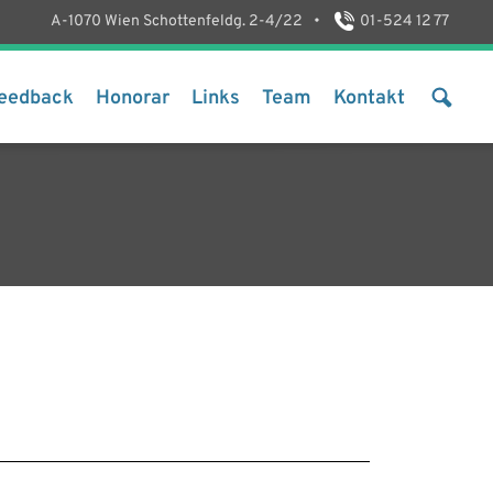
A-1070 Wien Schottenfeldg. 2-4/22
•
01-524 12 77
eedback
Honorar
Links
Team
Kontakt