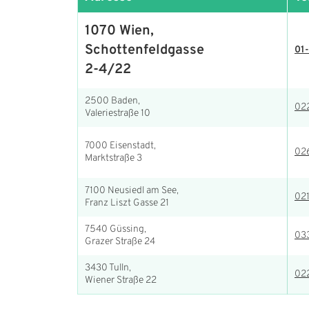
1070 Wien,
Schottenfeldgasse
01-
2-4/22
2500 Baden,
02
Valeriestraße 10
7000 Eisenstadt,
026
Marktstraße 3
7100 Neusiedl am See,
021
Franz Liszt Gasse 21
7540 Güssing,
03
Grazer Straße 24
3430 Tulln,
02
Wiener Straße 22