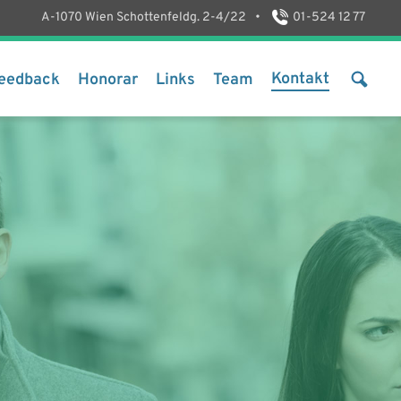
A-1070 Wien Schottenfeldg. 2-4/22
•
01-524 12 77
Kontakt
eedback
Honorar
Links
Team