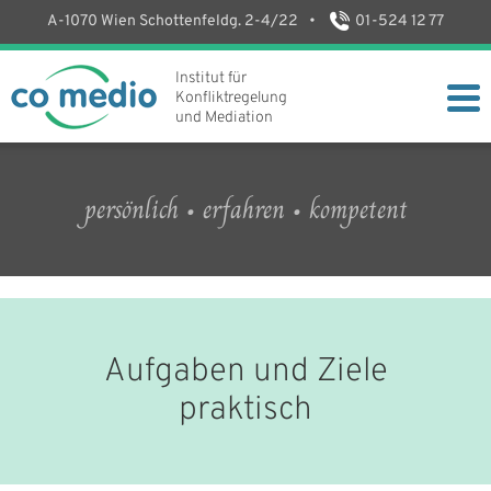
A-1070 Wien Schottenfeldg. 2-4/22
•
01-524 12 77
Institut für
Konfliktregelung
und Mediation
persönlich • erfahren • kompetent
Aufgaben und Ziele
praktisch