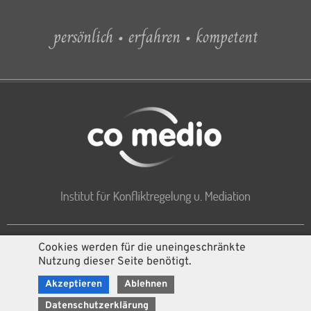
persönlich • erfahren • kompetent
Themen
Aufgaben/Ziele
FAQ/Feedback
Honorar
Links
Team
Kontakt
Baden
Cookies werden für die uneingeschränkte
Eisenstadt
Güssing
Neusiedl am See
Nutzung dieser Seite benötigt.
Tulln
Wien
Akzeptieren
Ablehnen
Impressum
•
Kontakt
•
Datenschutz
Datenschutzerklärung