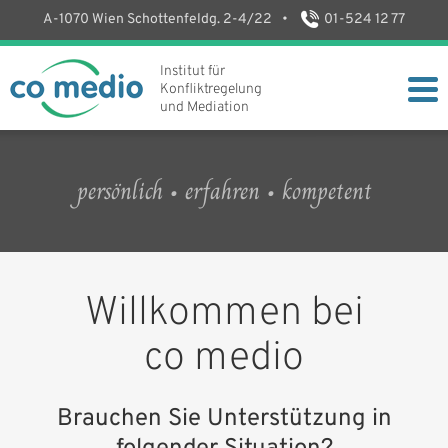
A-1070 Wien Schottenfeldg. 2-4/22
•
01-524 12 77
Institut für
Konfliktregelung
und Mediation
persönlich • erfahren • kompetent
Willkommen bei
co medio
Brauchen Sie Unterstützung in